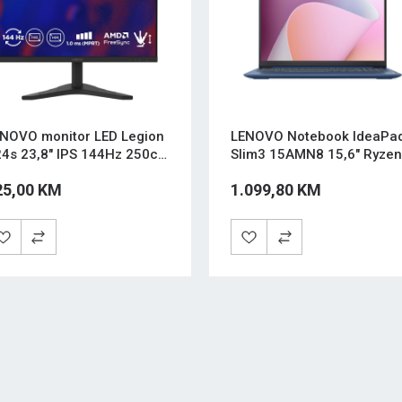
NOVO monitor LED Legion
LENOVO Notebook IdeaPa
4s 23,8" IPS 144Hz 250cd
Slim3 15AMN8 15,6" Ryzen
00:1 1ms HDMI DP Tilt Crn
7520U 16/1TB FreeDos
25,00 KM
1.099,80 KM
Plava