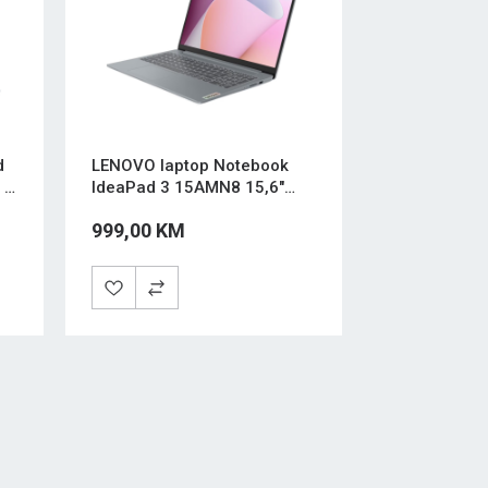
d
LENOVO laptop Notebook
 5
IdeaPad 3 15AMN8 15,6"
Ryzen 3 7520U 16/1TB
999,00 KM
FreeDos Siva