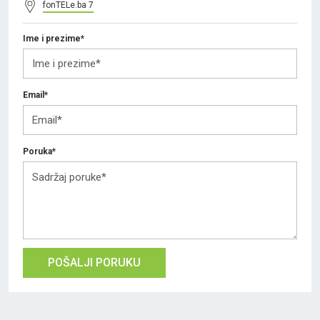
fonTELe.ba 7
Ime i prezime*
Email*
Poruka*
POŠALJI PORUKU