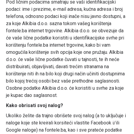
Pod ličnim podacima smatraju se vaši identifikacijski
podaci: ime i prezime, e-mail adresa, kućna adresa i broj
telefona, odnosno podaci koji inače nisu javno dostupni, a
za koje Alkibia d.o.o. sazna tokom vašeg korištenja
fontele.ba internet trgovine. Alkibia d.o.o. se obvezuje da
će vaše lične podatke koristiti u identifikacijske svrhe pri
korištenju fontele.ba internet trgovine, kako bi vam
omogućila korištenje svih opcija koje one pružaju. Alkibia
d.o.o. će vaše lične podatke čuvati u tajnosti, te ih neće
distribuirati, objavljivati, davati trećim stranama na
korištenje niti ih na bilo koji drugi način učiniti dostupnima
bilo kojoj trećoj osobi bez vaše prethodne saglasnosti.
Osobne podatke Alkibia d.o.o. će koristiti u svrhe za koje
je kupac dao saglasnost.
Kako obrisati svoj nalog?
Ukoliko želite da trajno obrišete svoj nalog (a to uključuje i
naloge koje ste kreirali korsiteći vlastite Facebook i/ili
Google naloge) na fontele.ba, kao i sve prateće podatke