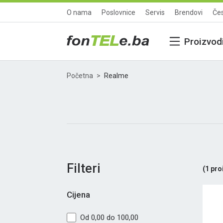
O nama
Poslovnice
Servis
Brendovi
Čes
Proizvod
Početna
Realme
Filteri
(
1
pro
Cijena
Od 0,00 do 100,00