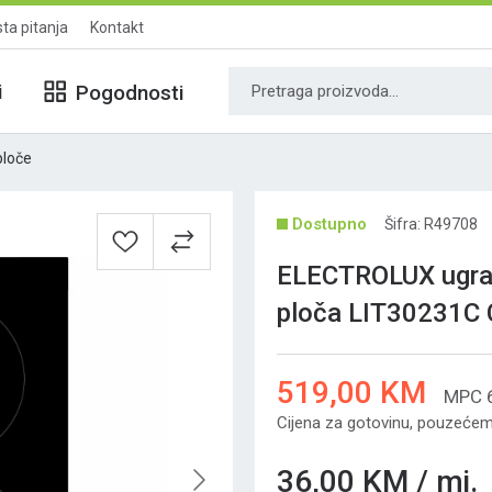
ta pitanja
Kontakt
i
Pogodnosti
ploče
Šifra: R49708
ELECTROLUX ugra
ploča LIT30231C 
519,00 KM
MPC 
Cijena za gotovinu, pouzećem 
36,00 KM / mj.