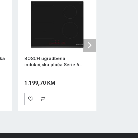
Next
ska
BOSCH ugradbena
GORENJE ug
indukcijska ploča Serie 6
električna p
PVS631HB1E Crna
Crna
1.199,70 KM
499,50 KM