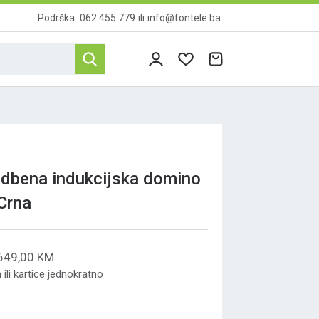
Podrška:
062 455 779
ili
info@fontele.ba
dbena indukcijska domino
Crna
649,00 KM
ili kartice jednokratno