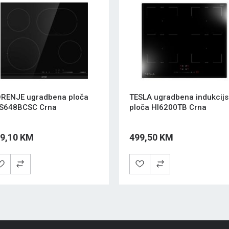
RENJE ugradbena ploča
TESLA ugradbena indukcij
S648BCSC Crna
ploča HI6200TB Crna
9,10 KM
499,50 KM