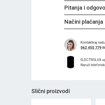
Pitanja i odgovo
Načini plaćanja
Kontaktiraj naš
062 455 779
il
ELECTROLUX ugr
Naruči telefonski 
Slični proizvodi