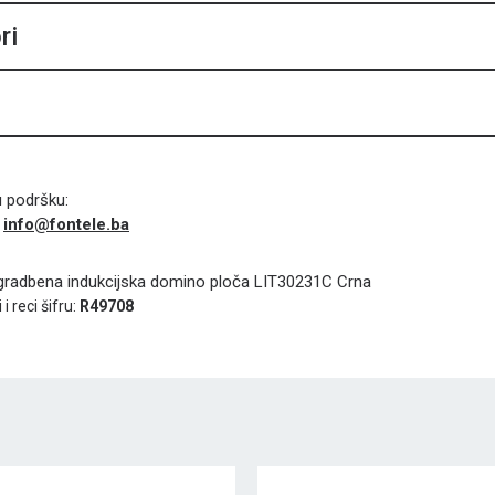
ri
u podršku:
info@fontele.ba
i
adbena indukcijska domino ploča LIT30231C Crna
i reci šifru:
R49708