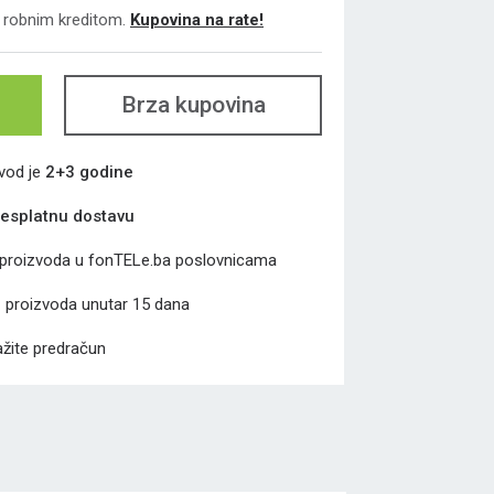
li robnim kreditom.
Kupovina na rate!
Brza kupovina
zvod je
2+3 godine
esplatnu dostavu
proizvoda u fonTELe.ba poslovnicama
a
proizvoda unutar 15 dana
žite predračun