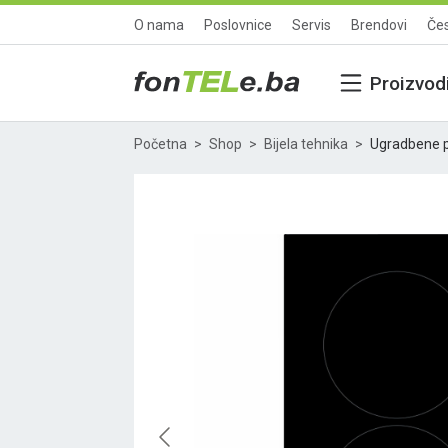
O nama
Poslovnice
Servis
Brendovi
Čes
Proizvod
Početna
Shop
Bijela tehnika
Ugradbene 