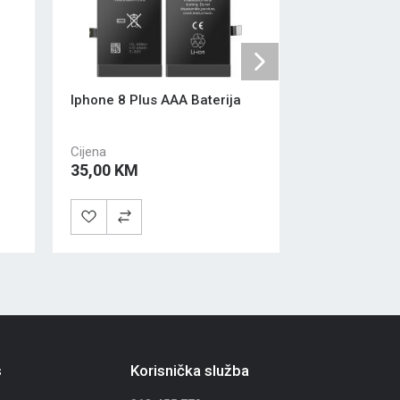
Next
Iphone 8 Plus AAA Baterija
DJI Mini 5 Pro
Flight Battery
Cijena
35,00 KM
162,00 KM
s
Korisnička služba