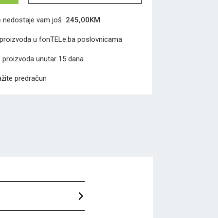
e
nedostaje vam još
245,00
KM
proizvoda u fonTELe.ba poslovnicama
a
proizvoda unutar 15 dana
žite predračun