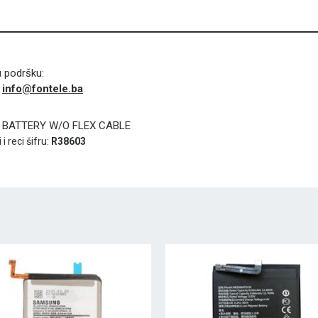
u podršku:
info@fontele.ba
i
 BATTERY W/O FLEX CABLE
i reci šifru:
R38603