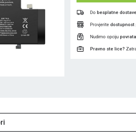
Do
besplatne dostav
Provjerite
dostupnost
Nudimo opciju
povrat
Pravno ste lice?
Zatra
ri