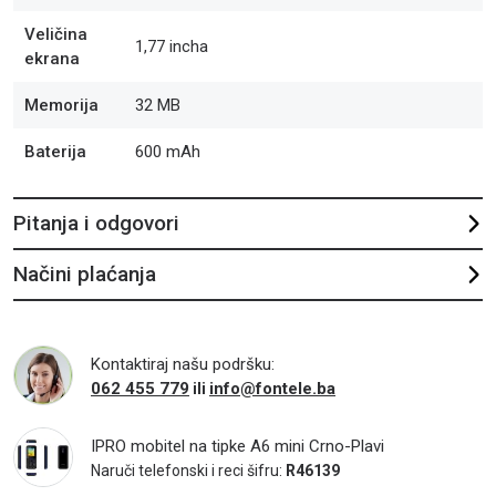
Veličina
1,77 incha
ekrana
Memorija
32 MB
Baterija
600 mAh
Pitanja i odgovori
Načini plaćanja
Kontaktiraj našu podršku:
062 455 779
info@fontele.ba
ili
IPRO mobitel na tipke A6 mini Crno-Plavi
Naruči telefonski i reci šifru:
R46139