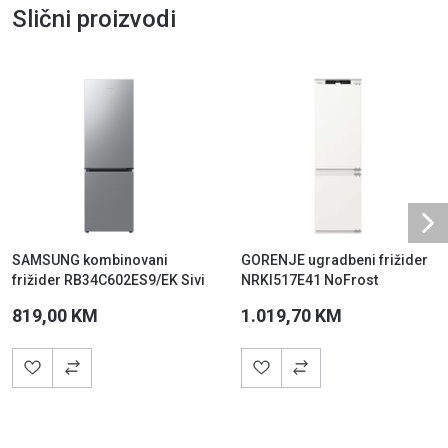
Slični proizvodi
Ne
SAMSUNG kombinovani
GORENJE ugradbeni frižider
frižider RB34C602ES9/EK Sivi
NRKI517E41 NoFrost
819,00 KM
1.019,70 KM