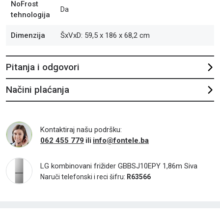
NoFrost
Da
tehnologija
Dimenzija
ŠxVxD: 59,5 x 186 x 68,2 cm
Pitanja i odgovori
Načini plaćanja
Kontaktiraj našu podršku:
062 455 779
info@fontele.ba
ili
LG kombinovani frižider GBBSJ10EPY 1,86m Siva
Naruči telefonski i reci šifru:
R63566