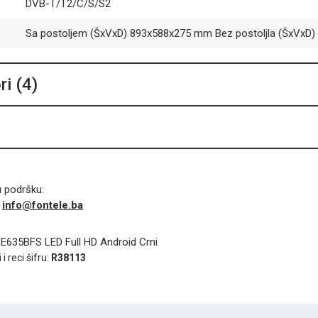
DVB-T/T2/C/S/S2
Sa postoljem (ŠxVxD) 893x588x275 mm Bez postoljla (ŠxVxD
ri (4)
u podršku:
info@fontele.ba
i
3E635BFS LED Full HD Android Crni
i reci šifru:
R38113