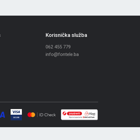
s
Korisnička služba
062 455 779
info@fontele.ba