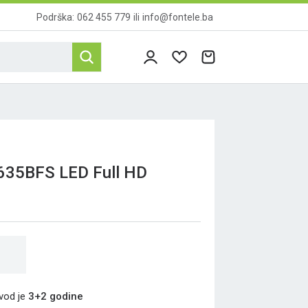
Podrška:
062 455 779
ili
info@fontele.ba
635BFS LED Full HD
zvod je
3+2 godine