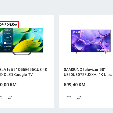
OP PONUDA
SLA tv 55" Q55E655GUS 4K
SAMSUNG televizor 50"
D QLED Google TV
UE50U8072FUXXH, 4K Ultra
HD, Smart TV Tizen Crni
0,00 KM
599,40 KM