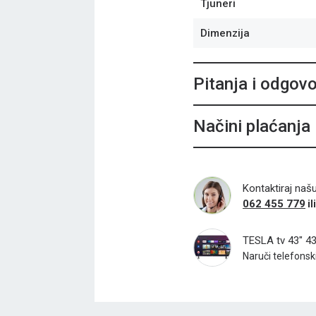
Tjuneri
Dimenzija
Pitanja i odgovo
Načini plaćanja
Kontaktiraj naš
062 455 779
il
TESLA tv 43" 4
Naruči telefonski 