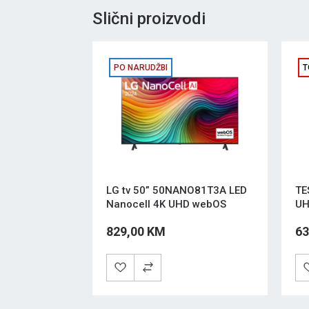
Slični proizvodi
PO NARUDŽBI
T
LG tv 50” 50NANO81T3A LED
TE
Nanocell 4K UHD webOS
UH
829,00 KM
63