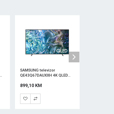
Next
SAMSUNG televizor
VIVAX televi
QE43Q67DAUXXH 4K QLED
Full HD Crna
Smart TV Crni
899,10 KM
341,10 KM