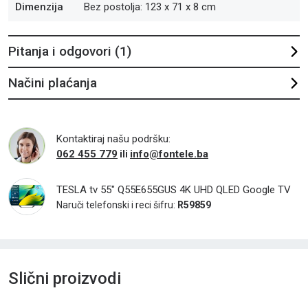
Dimenzija
Bez postolja: 123 x 71 x 8 cm
Pitanja i odgovori (1)
Načini plaćanja
Kontaktiraj našu podršku:
062 455 779
info@fontele.ba
ili
TESLA tv 55" Q55E655GUS 4K UHD QLED Google TV
Naruči telefonski i reci šifru:
R59859
Slični proizvodi