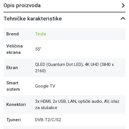
Opis proizvoda
Tehničke karakteristike
Brend
Tesla
Veličina
55''
ekrana
QLED (Quantum Dot LED), 4K UHD (3840 x
Ekran
2160)
Smart
Google TV
sistem
3x HDMI, 2x USB, LAN, optički audio, AV, izlaz
Konektori
za slušalice
Tjuneri
DVB-T2/C/S2