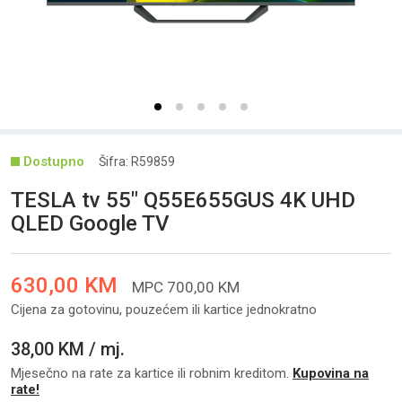
Šifra: R59859
TESLA tv 55" Q55E655GUS 4K UHD
QLED Google TV
630,00 KM
MPC 700,00 KM
Cijena za gotovinu, pouzećem ili kartice jednokratno
38,00 KM / mj.
Mjesečno na rate za kartice ili robnim kreditom.
Kupovina na
rate!