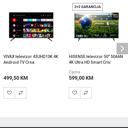
2+3 GARANCIJA
Ne
VIVAX televizor 43UHD10K 4K
HISENSE televizor 50" 50A6N
Android TV Crna
4K Ultra HD Smart Crni
Cijena
499,50 KM
599,00 KM