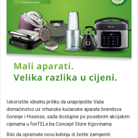
Iskoristite
idealnu
priliku
da
unaprijedite
Vaše
domaćinstvo
uz
vrhunske
kućanske
aparate
brendova
Gorenje
i
Hisense,
sada
dostupne
po
posebnim
akcijskim
cijenama
u
fonTELe.
ba Concept Store trgovinama.
Bilo
da
opremate
novu
kuhinju
ili
želite
zamijeniti