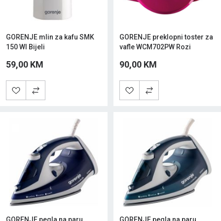
GORENJE mlin za kafu SMK
GORENJE preklopni toster za
150 WI Bijeli
vafle WCM702PW Rozi
59,00 KM
90,00 KM
GORENJE pegla na paru
GORENJE pegla na paru