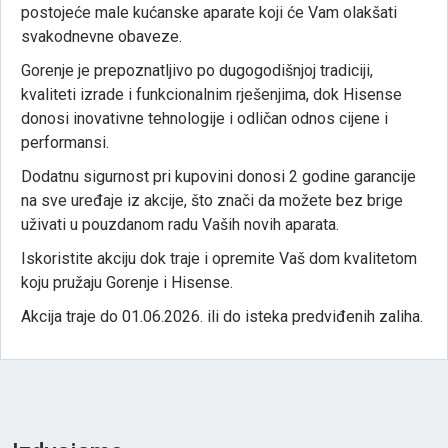
postojeće
male
kućanske
aparate
koji
će
Vam
olakšati
svakodnevne
obaveze.
Gorenje
je
prepoznatljivo
po
dugogodišnjoj
tradiciji,
kvaliteti
izrade
i
funkcionalnim
rješenjima,
dok
Hisense
donosi
inovativne
tehnologije
i
odličan
odnos
cijene
i
performansi.
Dodatnu
sigurnost
pri
kupovini
donosi
2
godine
garancije
na
sve
uređaje
iz
akcije,
što
znači
da
možete
bez
brige
uživati
u
pouzdanom
radu
Vaših
novih
aparata.
Iskoristite
akciju
dok
traje
i
opremite
Vaš
dom
kvalitetom
koju
pružaju
Gorenje
i
Hisense.
Akcija traje do 01.06.2026. ili do isteka predviđenih zaliha.