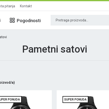
ta pitanja
Kontakt
i
Pogodnosti
atovi
Pametni satovi
oizvod/a)
UPER PONUDA
SUPER PONUDA