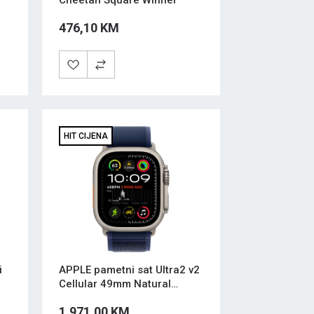
Cheetah Square Winner
476,10 KM
HIT CIJENA
i
APPLE pametni sat Ultra2 v2
Cellular 49mm Natural
Titanium Blue Trail Loop-
1.971,00 KM
M/L