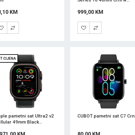
ni
Series 10 46mm Crni w
Black Sport Band (M/L)
8,10 KM
999,00 KM
IT CIJENA
ple pametni sat Ultra2 v2
CUBOT pametni sat C7 Crn
llular 49mm Black
tanium Black Trail Loop -
.971,00 KM
80,00 KM
/L