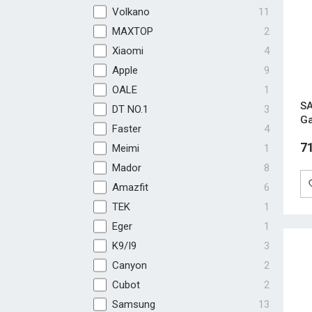
Volkano
11
MAXTOP
2
Xiaomi
4
Apple
9
OALE
1
SA
DT NO.1
3
Ga
Faster
4
7
Meimi
1
Mador
8
Amazfit
6
TEK
1
Eger
1
K9/I9
3
Canyon
2
Cubot
2
Samsung
13