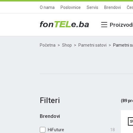
O nama
Poslovnice
Servis
Brendovi
Čes
Proizvod
Početna
Shop
Pametni satovi
Pametni s
Filteri
(
89
pr
Brendovi
S
HiFuture
18