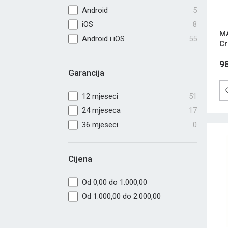
Android
5
iOS
8
MA
Android i iOS
55
Cr
9
Garancija
12 mjeseci
51
24 mjeseca
17
36 mjeseci
0
Cijena
Od 0,00 do 1.000,00
Od 1.000,00 do 2.000,00