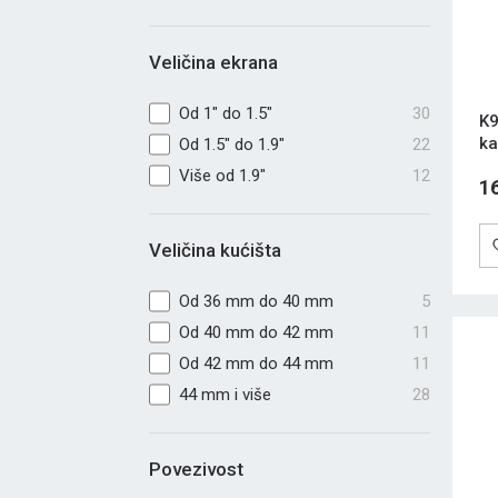
Veličina ekrana
Od 1" do 1.5"
30
K9
ka
Od 1.5" do 1.9"
22
Više od 1.9"
12
1
Veličina kućišta
Od 36 mm do 40 mm
5
Od 40 mm do 42 mm
11
Od 42 mm do 44 mm
11
44 mm i više
28
Povezivost