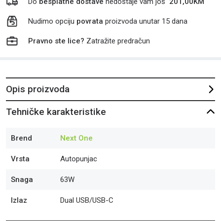
Do
besplatne dostave
nedostaje vam još
201,00
KM
Nudimo opciju
povrata
proizvoda unutar 15 dana
Pravno ste lice?
Zatražite predračun
Opis proizvoda
Tehničke karakteristike
Brend
Next One
Vrsta
Autopunjac
Snaga
63W
Izlaz
Dual USB/USB-C