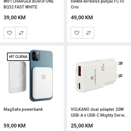
WIFI CHARGER BOROFONE
HAMA wireless punjač FC10
BQ32 FAST WHITE
Crni
39,00 KM
49,00 KM
HIT CIJENA
MagSafe powerbank
VOLKANO dual adapter 20W
USB-A n USB-C Mighty Series
Bijeli
59,00 KM
25,00 KM