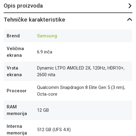
Opis proizvoda
Tehničke karakteristike
Brend
Samsung
Veličina
6.9 inča
ekrana
Vrsta
Dynamic LTPO AMOLED 2X, 120Hz, HDR10+,
ekrana
2600 nita
Qualcomm Snapdragon 8 Elite Gen 5 (3 nm),
Procesor
Octa-core
RAM
12 GB
memorija
Interna
512 GB (UFS 4.X)
memorija