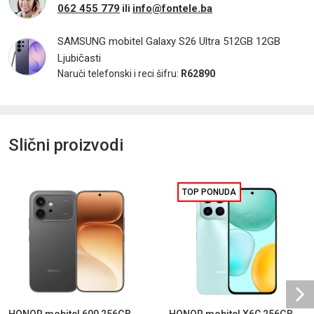
062 455 779
info@fontele.ba
ili
SAMSUNG mobitel Galaxy S26 Ultra 512GB 12GB
Ljubičasti
Naruči telefonski i reci šifru:
R62890
Slični proizvodi
TOP PONUDA
Ne
HONOR mobitel 600 256GB
HONOR mobitel X6C 256GB