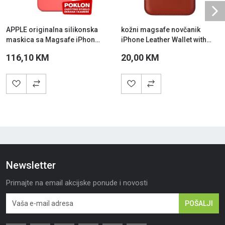
Ne
APPLE originalna silikonska
kožni magsafe novčanik
maskica sa Magsafe iPhone
iPhone Leather Wallet with
15 Pro Max Guava
MagSafe Crvena
116,10 KM
20,00 KM
Newsletter
Primajte na email akcijske ponude i novosti
POŠALJI