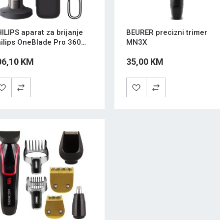
ILIPS aparat za brijanje
BEURER precizni trimer
ilips OneBlade Pro 360
MN3X
ce + Body QP6652/61
06,10 KM
35,00 KM