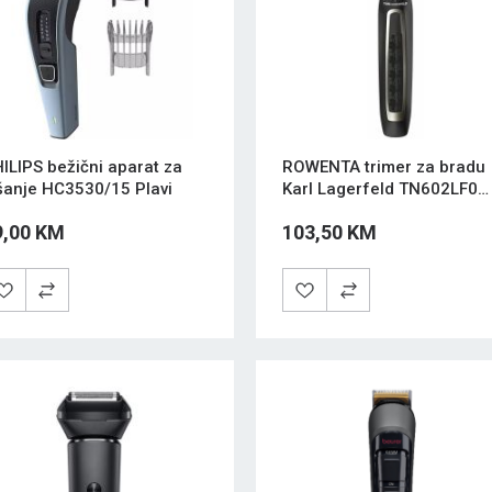
ILIPS bežični aparat za
ROWENTA trimer za bradu
šanje HC3530/15 Plavi
Karl Lagerfeld TN602LF0
Crni
9,00 KM
103,50 KM