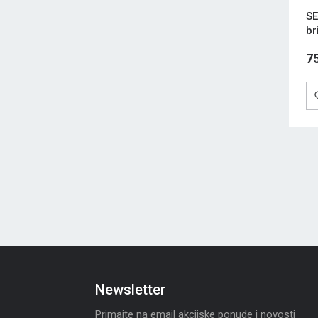
SE
br
7
Newsletter
Primajte na email akcijske ponude i novosti