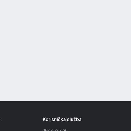
s
Korisnička služba
062 455 779