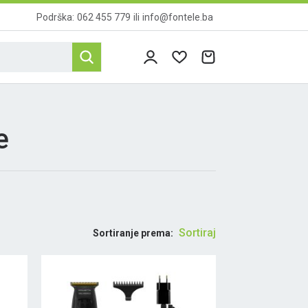
Podrška:
062 455 779
ili
info@fontele.ba
e
Sortiraj
Sortiranje prema: