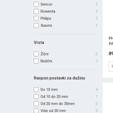
Sencor
2
Rowenta
2
Philips
3
Xiaomi
1
PH
Vrsta
ši
8
Žični
0
Bežični
7
Raspon postavki za dužinu
Do 10 mm
4
Od 10 do 20 mm
1
Od 20 mm do 30mm
0
Više od 30 mm
0