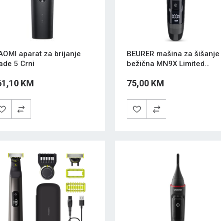
AOMI aparat za brijanje
BEURER mašina za šišanje
ade 5 Crni
bežična MN9X Limited
Edition
61,10 KM
75,00 KM