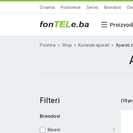
O nama
Poslovnice
Servis
Brendovi
Čes
Proizvod
Početna
Shop
Kućanski aparati
Aparati za
Filteri
(
10
pr
Brendovi
Beurer
2