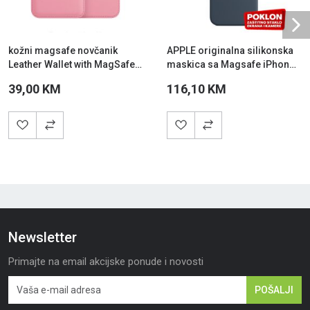
Ne
kožni magsafe novčanik
APPLE originalna silikonska
Leather Wallet with MagSafe
maskica sa Magsafe iPhone
Pink
15 Pro Max Storm Blue
39,00 KM
116,10 KM
Newsletter
Primajte na email akcijske ponude i novosti
POŠALJI