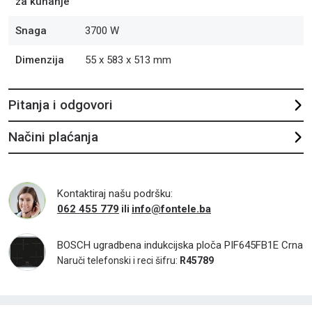
za kuhanje
Snaga
3700 W
Dimenzija
55 x 583 x 513 mm
Pitanja i odgovori
Načini plaćanja
Kontaktiraj našu podršku:
062 455 779
info@fontele.ba
ili
BOSCH ugradbena indukcijska ploča PIF645FB1E Crna
Naruči telefonski i reci šifru:
R45789