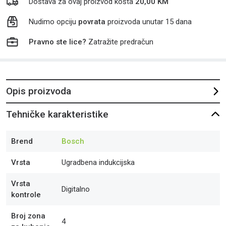
Dostava za ovaj proizvod košta
20,00 KM
Nudimo opciju
povrata
proizvoda unutar 15 dana
Pravno ste lice?
Zatražite predračun
Opis proizvoda
Tehničke karakteristike
Brend
Bosch
Vrsta
Ugradbena indukcijska
Vrsta
Digitalno
kontrole
Broj zona
4