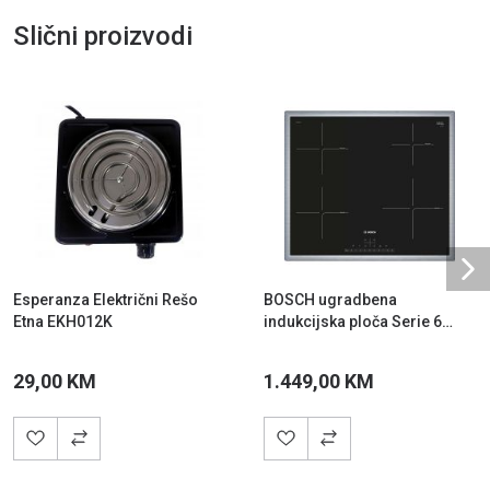
Slični proizvodi
Ne
Esperanza Električni Rešo
BOSCH ugradbena
Etna EKH012K
indukcijska ploča Serie 6
PIE645FB1E Siva
29,00 KM
1.449,00 KM