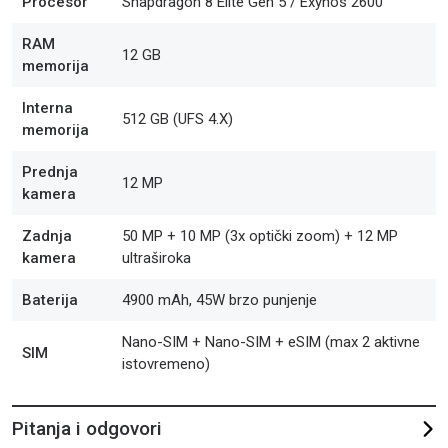
Procesor
Snapdragon 8 Elite Gen 5 / Exynos 2600
RAM
12 GB
memorija
Interna
512 GB (UFS 4.X)
memorija
Prednja
12 MP
kamera
Zadnja
50 MP + 10 MP (3x optički zoom) + 12 MP
kamera
ultraširoka
Baterija
4900 mAh, 45W brzo punjenje
Nano-SIM + Nano-SIM + eSIM (max 2 aktivne
SIM
istovremeno)
Pitanja i odgovori