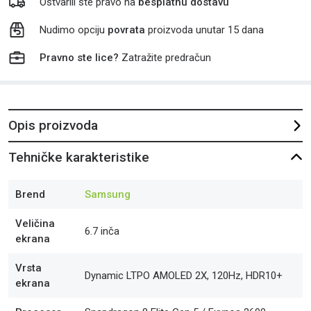
Ostvarili ste pravo na
besplatnu dostavu
Nudimo opciju
povrata
proizvoda unutar 15 dana
Pravno ste lice?
Zatražite predračun
Opis proizvoda
Tehničke karakteristike
Brend
Samsung
Veličina
6.7 inča
ekrana
Vrsta
Dynamic LTPO AMOLED 2X, 120Hz, HDR10+
ekrana